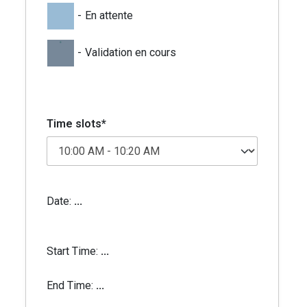
-
En attente
·
-
Validation en cours
Time slots*
Date:
...
Start Time:
...
End Time:
...