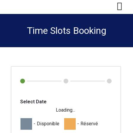
Time Slots Booking
Select Date
Loading...
-
Disponible
-
Réservé