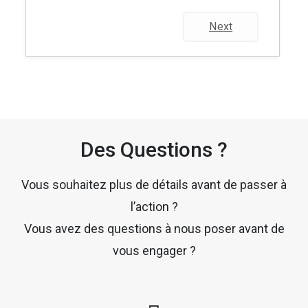
Next
Des Questions ?
Vous souhaitez plus de détails avant de passer à
l’action ?
Vous avez des questions à nous poser avant de
vous engager ?